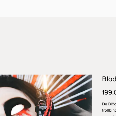
Blöd
199,
De Blöd
trollbi