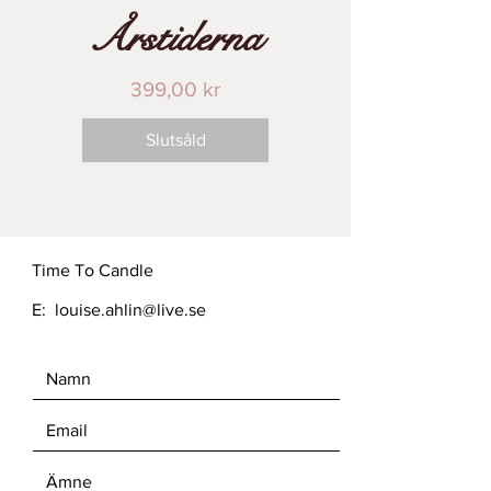
Årstiderna
Pris
399,00 kr
Slutsåld
Time To Candle
E:
louise.ahlin@live.se