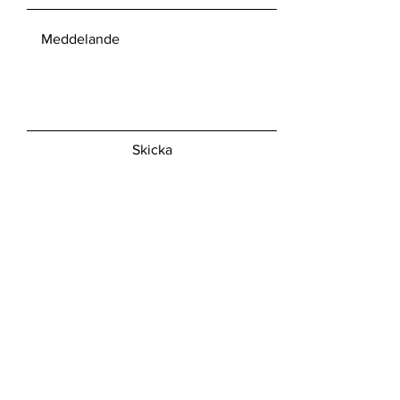
Skicka
© 2022 by Ceramic-Studio. Proudly
created with
Wix.com