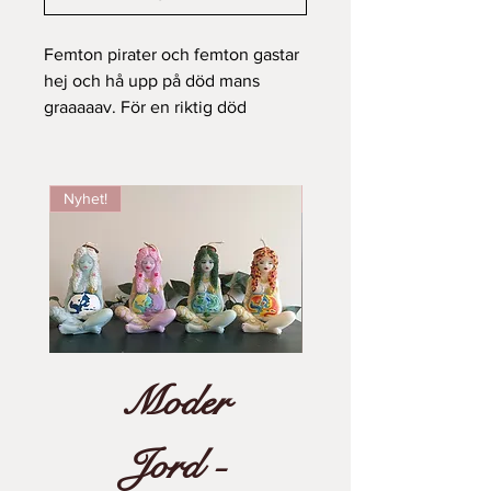
Femton pirater och femton gastar
hej och hå upp på död mans
graaaaav. För en riktig död
stämning till Halloween så
kommer här Dödskallen!
Strl: 11x8,5x7,5 på ett ca😇
Nyhet!
Säsongsljus
Moder
Jord -